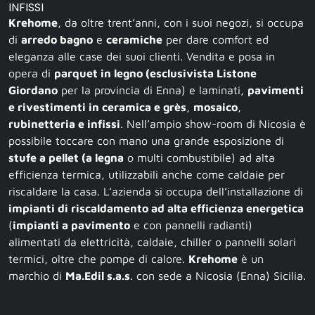
INFISSI
Krehome
, da oltre trent’anni, con i suoi negozi, si occupa
di
arredo bagno
e
ceramiche
per dare comfort ed
eleganza alle case dei suoi clienti. Vendita e posa in
opera di
parquet in legno (esclusivista Listone
Giordano
per la provincia di Enna) e laminati,
pavimenti
e rivestimenti in ceramica e grès
,
mosaico
,
rubinetteria e infissi
. Nell’ampio show-room di Nicosia è
possibile toccare con mano una grande esposizione di
stufe a pellet (a legna
o multi combustibile) ad alta
efficienza termica, utilizzabili anche come caldaie per
riscaldare la casa. L’azienda si occupa dell’installazione di
impianti di riscaldamento ad alta efficienza energetica
(
impianti a pavimento
e con pannelli radianti)
alimentati da elettricità, caldaie, chiller o pannelli solari
termici, oltre che pompe di calore.
Krehome
è un
marchio di
Ma.Edil s.a.s
. con sede a Nicosia (Enna) Sicilia.