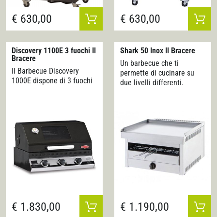
griglie da 325…
€ 630,00
€ 630,00
Discovery 1100E 3 fuochi Il
Shark 50 Inox Il Bracere
Bracere
Un barbecue che ti
Il Barbecue Discovery
permette di cucinare su
1000E dispone di 3 fuochi
due livelli differenti.
La serie di barbecue
Le linee BBQ CITY e SHARK
Discovery è caratterizzata
sono nate dalle attuali
da: - Nuovo Sistema
esigenze di mercato a da
apertura coperchio ROLL
una clientela sempre più
BACK. NON OCCUPA
attenta che richiede
SPAZIO! - Robusti
barbecue con prestazioni
bruciatori in ghisa dalle…
professionali…
€ 1.830,00
€ 1.190,00