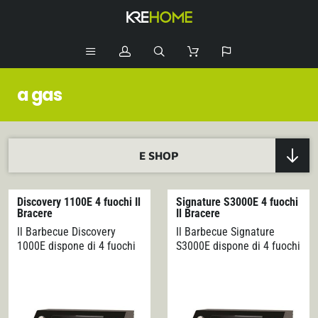
a gas
E SHOP
21
STUFE A PELLET
Discovery 1100E 4 fuochi Il
Signature S3000E 4 fuochi
Bracere
Il Bracere
11
STUFE A LEGNA
Il Barbecue Discovery
Il Barbecue Signature
1000E dispone di 4 fuochi
S3000E dispone di 4 fuochi
1
CUCINE
La serie di barbecue
La serie di barbecue
Discovery è caratterizzata
Signature è caratterizzata
2
CALDAIE
da: - Nuovo Sistema
da: - Coperchio a sistema
apertura coperchio ROLL
“Roll Back” più alto per