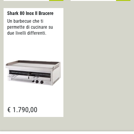
Shark 80 Inox Il Bracere
Un barbecue che ti
permette di cucinare su
due livelli differenti.
Le linee BBQ CITY e SHARK
sono nate dalle attuali
esigenze di mercato a da
una clientela sempre più
attenta che richiede
barbecue con prestazioni
professionali…
€ 1.790,00