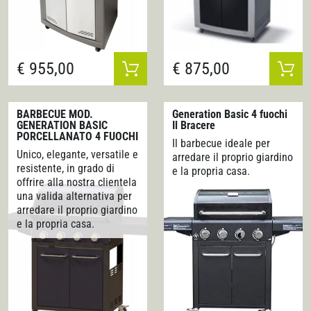
1
PARQUET E LAMINATI
60
BAGNO
€ 955,00
€ 875,00
7
PISCINE
BARBECUE MOD.
Generation Basic 4 fuochi
12
ADESIVI, SIGILLANTI E PRODOTTI PER L'EDILIZIA.
GENERATION BASIC
Il Bracere
PORCELLANATO 4 FUOCHI
Il barbecue ideale per
Unico, elegante, versatile e
5
OUTLET
arredare il proprio giardino
resistente, in grado di
e la propria casa.
offrire alla nostra clientela
24
FONTANE E FIORIERE
Unico, elegante, versatile e
una valida alternativa per
resistente, in grado di
arredare il proprio giardino
e la propria casa.
offrire una valida
alternativa per arredare il
4 bruciatori in acciaio inox -
proprio giardino e la propria
3,0 kw ciascuno4 deflettori
casa. Generation Basic…
Smaltati a “V”Pianetti
laterali pieghevoliArea di
cottura: 650x420 mm (2