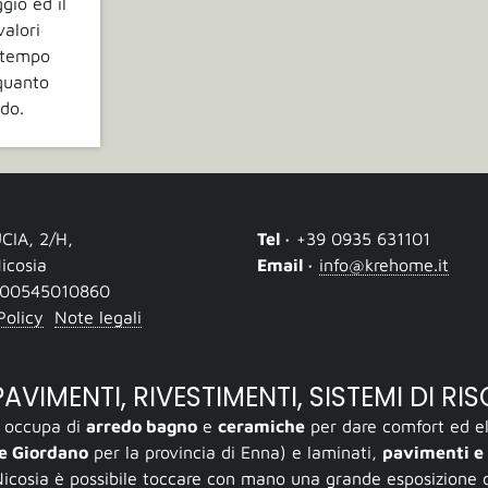
ggio ed il
valori
o tempo
 quanto
ndo.
UCIA, 2/H
,
Tel ·
+39 0935 631101
icosia
Email ·
info@krehome.it
00545010860
Policy
Note legali
VIMENTI, RIVESTIMENTI, SISTEMI DI RI
si occupa di
arredo bagno
e
ceramiche
per dare comfort ed ele
ne Giordano
per la provincia di Enna) e laminati,
pavimenti e 
icosia è possibile toccare con mano una grande esposizione 