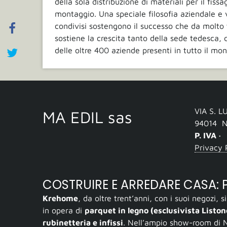
della sola distribuzione di materiali per il fissa
montaggio. Una speciale filosofia aziendale e 
condivisi sostengono il successo che da molt
sostiene la crescita tanto della sede tedesca,
delle oltre 400 aziende presenti in tutto il mo
VIA S. L
MA EDIL sas
94014
N
P. IVA ·
Privacy 
COSTRUIRE E ARREDARE CASA: PA
Krehome
, da oltre trent’anni, con i suoi negozi, 
in opera di
parquet in legno (esclusivista Listo
rubinetteria e infissi
. Nell’ampio show-room di N