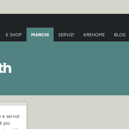
Krehome
E SHOP
MARCHI
SERVIZI
KREHOME
BLOG
th
 e servizi
i più