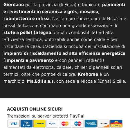
Giordano
per la provincia di Enna) e laminati,
pavimenti
e rivestimenti in ceramica e grès
,
mosaico
,
rubinetteria e infissi
. Nell’ampio show-room di Nicosia è
possibile toccare con mano una grande esposizione di
stufe a pellet (a legna
o multi combustibile) ad alta
efficienza termica, utilizzabili anche come caldaie per
riscaldare la casa. L’azienda si occupa dell’installazione di
impianti di riscaldamento ad alta efficienza energetica
(
impianti a pavimento
e con pannelli radianti)
alimentati da elettricità, caldaie, chiller o pannelli solari
termici, oltre che pompe di calore.
Krehome
è un
marchio di
Ma.Edil s.a.s
. con sede a Nicosia (Enna) Sicilia.
ACQUISTI ONLINE SICURI
Transazioni su server protetti PayPal