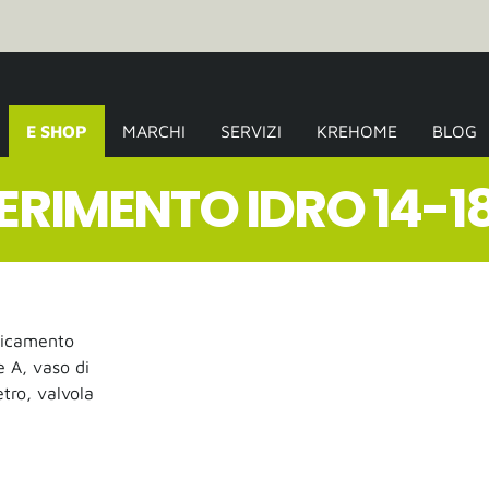
Krehome
E SHOP
MARCHI
SERVIZI
KREHOME
BLOG
ERIMENTO IDRO 14-1
aricamento
e A, vaso di
tro, valvola