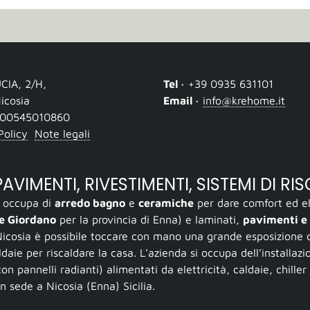
UCIA, 2/H
,
Tel ·
+39 0935 631101
icosia
Email ·
info@krehome.it
00545010860
Policy
Note legali
VIMENTI, RIVESTIMENTI, SISTEMI DI RI
si occupa di
arredo bagno
e
ceramiche
per dare comfort ed ele
ne Giordano
per la provincia di Enna) e laminati,
pavimenti e 
icosia è possibile toccare con mano una grande esposizione 
ldaie per riscaldare la casa. L’azienda si occupa dell’installaz
on pannelli radianti) alimentati da elettricità, caldaie, chiller
on sede a Nicosia (Enna) Sicilia.