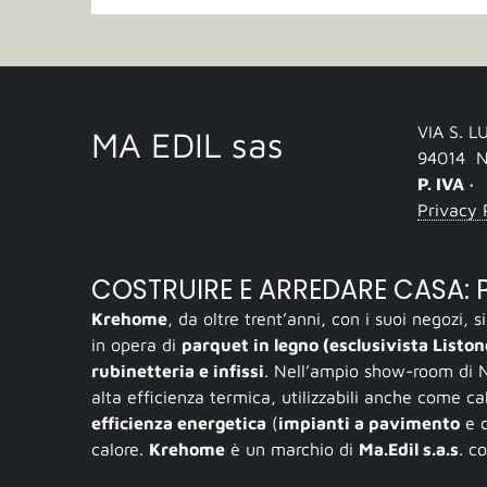
VIA S. L
MA EDIL sas
94014
N
P. IVA ·
Privacy 
COSTRUIRE E ARREDARE CASA: PA
Krehome
, da oltre trent’anni, con i suoi negozi, 
in opera di
parquet in legno (esclusivista Listo
rubinetteria e infissi
. Nell’ampio show-room di N
alta efficienza termica, utilizzabili anche come ca
efficienza energetica
(
impianti a pavimento
e c
calore.
Krehome
è un marchio di
Ma.Edil s.a.s
. c