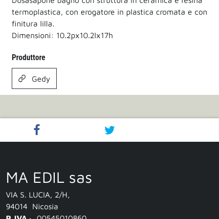
Dosasapone bagno con struttura in ceramica e resina
termoplastica, con erogatore in plastica cromata e con
finitura lilla.
Dimensioni: 10.2px10.2lx17h
Produttore
Gedy
MA EDIL sas
VIA S. LUCIA, 2/H
,
94014
Nicosia
P. IVA ·
00545010860